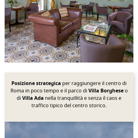
Sì, Villa Grazioli Boutique Hotel è una struttura pet-friendl
SERVIZI E FACILITIES DELL'HOTEL
RISTORAZIONE
propone cucina mediterranea con ingre
Ristorante Il Garigliano
Breakfast Buffet
Colazione continentale servita ogni mattina con prodotti fresc
BAR & LOUNGE
Posizione strategica
per raggiungere il centro di
Roma in poco tempo e il parco di
Villa Borghese
o
Il bar interno con accesso al cortile offre un ambiente rilas
di
Villa Ada
nella tranquillità e senza il caos e
SERVIZI PREMIUM
traffico tipico del centro storico.
🔑
CONCIERGE 24H