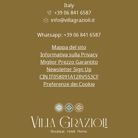
Animali Benvenuti
Italy
+39 06 841 6587
Accettiamo animali di piccola taglia. Comunicatelo in fase 
info@villagrazioli.it
♻️
Whatsapp: +39 06 841 6587
ECO-FRIENDLY
Mappa del sito
Politiche sostenibili per ridurre l'impatto ambientale e pres
Informativa sulla Privacy
Miglior Prezzo Garantito
ALTRI SERVIZI
Newsletter Sign Up
CIN IT058091A12RV553CF
Servizio lavanderia e stireria
Preferenze dei Cookie
Transfer aeroportuale (su prenotazione)
Deposito bagagli
Servizio sveglia
Cambio valuta
Assistenza per prenotazione taxi
GIARDINO PRIVATO E TERRAZZA