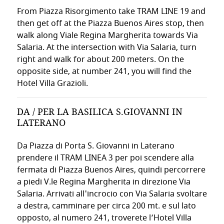
Sì, il Villa Grazioli Boutique Hotel sorge vicino a Coppedè, il
📶
From Piazza Risorgimento take TRAM LINE 19 and
QUALI SONO LE MIGLIORI PASSEGGIATE ROM
WI-FI GRATUITO
È DISPONIBILE UN PARCHEGGIO CONVENZIONA
then get off at the Piazza Buenos Aires stop, then
walk along Viale Regina Margherita towards Via
Partendo dal Villa Grazioli Boutique Hotel, le coppie possono
Connessione internet ad alta velocità inclusa in tutte le c
Sì, il Villa Grazioli Boutique Hotel offre una soluzione di p
Salaria. At the intersection with Via Salaria, turn
VILLA GRAZIOLI BOUTIQUE HOTEL È UN HOTE
right and walk for about 200 meters. On the
🌿
QUALI SONO I VANTAGGI PER LE COPPIE IN C
opposite side, at number 241, you will find the
VISTA GIARDINO
Sì, il Villa Grazioli Boutique Hotel dista solo 1,1 km da Vil
Hotel Villa Grazioli.
Il Villa Grazioli Boutique Hotel offre alle coppie il fascino
Molte camere offrono vista sul giardino interno, garantendo 
COME SI RAGGIUNGE IL CENTRO STORICO DI 
COME È POSSIBILE RAGGIUNGERE GLI AEROP
DA / PER LA BASILICA S.GIOVANNI IN
SERVIZI IN CAMERA
LATERANO
Il centro storico è facilmente raggiungibile dal Villa Grazio
Il Villa Grazioli Boutique Hotel mette a disposizione un serv
Aria condizionata regolabile
QUALI SERVIZI RENDONO VILLA GRAZIOLI UNO
Da Piazza di Porta S. Giovanni in Laterano
TV satellitare con canali internazionali
prendere il TRAM LINEA 3 per poi scendere alla
Minibar rifornito quotidianamente
Il Villa Grazioli Boutique Hotel, raffinato hotel 4 stelle, of
fermata di Piazza Buenos Aires, quindi percorrere
Cassaforte per oggetti di valore
a piedi V.le Regina Margherita in direzione Via
È DISPONIBILE UN PARCHEGGIO PER GLI OSPI
Scrivania per lavoro
Salaria. Arrivati all'incrocio con Via Salaria svoltare
Asciugacapelli e set cortesia
a destra, camminare per circa 200 mt. e sul lato
Sì, il Villa Grazioli Boutique Hotel mette a disposizione un 
Biancheria di alta qualità
opposto, al numero 241, troverete l’Hotel Villa