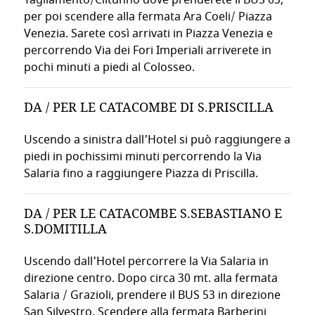
Il nostro team multilingue è sempre disponibile per prenotazi
per poi scendere alla fermata Ara Coeli/ Piazza
Venezia. Sarete così arrivati in Piazza Venezia e
🚴
percorrendo Via dei Fori Imperiali arriverete in
NOLEGGIO BICICLETTE
pochi minuti a piedi al Colosseo.
Biciclette gratuite per esplorare Villa Borghese e i parchi c
DA / PER LE CATACOMBE DI S.PRISCILLA
📚
BIBLIOTECA
Uscendo a sinistra dall'Hotel si può raggiungere a
piedi in pochissimi minuti percorrendo la Via
Sala lettura con selezione di libri e giornali internazionali, 
Salaria fino a raggiungere Piazza di Priscilla.
🅿️
PARCHEGGIO
DA / PER LE CATACOMBE S.SEBASTIANO E
S.DOMITILLA
Disponibile su richiesta con supplemento, comodo per chi v
Uscendo dall'Hotel percorrere la Via Salaria in
🐕
direzione centro. Dopo circa 30 mt. alla fermata
PET FRIENDLY
Salaria / Grazioli, prendere il BUS 53 in direzione
San Silvestro. Scendere alla fermata Barberini