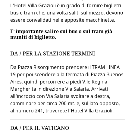
Villa Grazioli Boutique Hotel offre una soluzione di parcheggio con
L’Hotel Villa Grazioli è in grado di fornire biglietti
PERCHÉ IL QUARTIERE PARIOLI È IDE
- Fermata Piazza Buenos Aires (5 min a p
Tram Linea 19
bus e tram che, una volta saliti sul mezzo, devono
PER CHI È IDEALE VILLA GRAZIOLI B
- Fermata Via Salaria (2 min a piedi)
Bus Linea 53
essere convalidati nelle apposite macchinette.
- 10-15 minuti con mezzi pubblici
Stazione Termini
Il Villa Grazioli Boutique Hotel, situato nel prestigioso quartiere P
E’ importante salire sul bus o sul tram già
Villa Grazioli Boutique Hotel è ideale per coppie e viaggiatori cultu
Transfer Aeroportuali
muniti di biglietto.
La combinazione di ambienti classici con bagni in marmo e la
- Servizio navetta disponibi
È DISPONIBILE IL PARCHEGGIO PRES
Aeroporto Fiumicino (FCO)
DA / PER LA STAZIONE TERMINI
- Servizio navetta disponibil
Aeroporto Ciampino (CIA)
Tempo di percorrenza: 30-45 minuti in base al traffico
IL VILLA GRAZIOLI BOUTIQUE HOTEL È UN HO
Da Piazza Risorgimento prendere il TRAM LINEA
Villa Grazioli Boutique Hotel offre una soluzione di parcheggio conv
19 per poi scendere alla fermata di Piazza Buenos
CAMERE E SISTEMAZIONI
, una
Il costo del parcheggio convenzionato è di circa €18 al giorno
Aires, quindi percorrere a piedi V.le Regina
Sì, il Villa Grazioli Boutique Hotel dista appena 1,1 km dall
Margherita in direzione Via Salaria. Arrivati
Le camere di Villa Grazioli combinano eleganza storica e c
LA STRUTTURA È SITUATA VICINO ALLA METRO
all'incrocio con Via Salaria svoltare a destra,
camminare per circa 200 mt. e, sul lato opposto,
🛏️
Sì, il Villa Grazioli Boutique Hotel si trova vicino alla met
al numero 241, troverete l’Hotel Villa Grazioli.
COMFORT & DESIGN
PERCHÉ IL QUARTIERE PARIOLI È LA ZONA I
IL VILLA GRAZIOLI BOUTIQUE HOTEL SI TRO
Ogni camera dispone di aria condizionata, TV satellitare, m
DA / PER IL VATICANO
Il Villa Grazioli Boutique Hotel si trova nel prestigioso qua