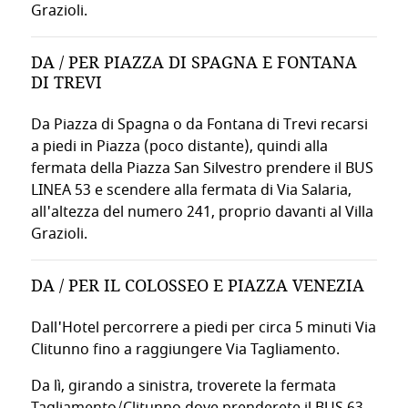
Grazioli.
L'HOTEL OFFRE COLLEGAMENTI DIRETTI CON 
SERVIZI E FACILITIES DELL'HOTEL
Il Villa Grazioli Boutique Hotel fornisce un servizio di tran
DA / PER PIAZZA DI SPAGNA E FONTANA
RISTORAZIONE
DI TREVI
propone cucina mediterranea con ingre
Ristorante Il Garigliano
Da Piazza di Spagna o da Fontana di Trevi recarsi
a piedi in Piazza (poco distante), quindi alla
Breakfast Buffet
fermata della Piazza San Silvestro prendere il BUS
LINEA 53 e scendere alla fermata di Via Salaria,
Colazione continentale servita ogni mattina con prodotti fresc
all'altezza del numero 241, proprio davanti al Villa
BAR & LOUNGE
Grazioli.
Il bar interno con accesso al cortile offre un ambiente rilas
DA / PER IL COLOSSEO E PIAZZA VENEZIA
SERVIZI PREMIUM
Dall'Hotel percorrere a piedi per circa 5 minuti Via
Clitunno fino a raggiungere Via Tagliamento.
🔑
CONCIERGE 24H
Da lì, girando a sinistra, troverete la fermata
Tagliamento/Clitunno dove prenderete il BUS 63,