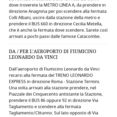
Animali Benvenuti
dove troverete la METRO LINEA A, da prendere in
direzione Anagnina per poi scendere alla fermata
Accettiamo animali di piccola taglia. Comunicatelo in fase 
Colli Albani, uscire dalla stazione della metro e
prendere il BUS 660 in direzione Cecilia Metella,
♻️
che è anche la fermata dove scendere. Sarete così
ECO-FRIENDLY
arrivati a pochi passi dalle famose Catacombe.
Politiche sostenibili per ridurre l'impatto ambientale e pres
DA / PER L’AEROPORTO DI FIUMICINO
ALTRI SERVIZI
LEONARDO DA VINCI
Servizio lavanderia e stireria
Dall'aeroporto di Fiumicino Leonardo da Vinci
Transfer aeroportuale (su prenotazione)
recarsi alla fermata del TRENO LEONARDO
Deposito bagagli
EXPRESS in direzione Roma - Stazione Termini.
Servizio sveglia
Una volta arrivati alla stazione prendere, nel
Cambio valuta
Piazzale dei Cinquecento antistante la Stazione,
Assistenza per prenotazione taxi
prendere il BUS 86 oppure 92 in direzione Via
Tagliamento e scendere alla fermata
GIARDINO PRIVATO E TERRAZZA
Tagliamento/Clitunno. Sul lato opposto di Via