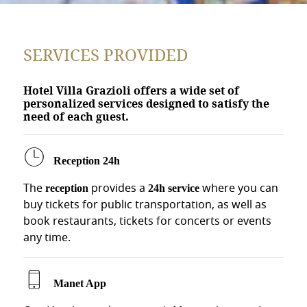
Le tariffe partono da €87 a notte per camera doppia, include
VILLA GRAZIOLI ACCETTA ANIMALI DOMESTIC
SERVICES PROVIDED
Sì, accettiamo animali di piccola taglia. È consigliabile c
Hotel Villa Grazioli offers a wide set of
COME RAGGIUNGERE VILLA GRAZIOLI DALL'
personalized services designed to satisfy the
need of each guest.
Offriamo servizio navetta da Fiumicino e Ciampino su prenot
C'È IL PARCHEGGIO A VILLA GRAZIOLI?
Reception 24h
The
provides a
where you can
Sì, disponiamo di parcheggio disponibile su richiesta con su
reception
24h service
buy tickets for public transportation, as well as
IL WI-FI È INCLUSO NEL PREZZO?
book restaurants, tickets for concerts or events
any time.
Sì, il Wi-Fi ad alta velocità è completamente gratuito in tutt
QUALI SONO GLI ORARI DI CHECK-IN E CHECK
Manet App