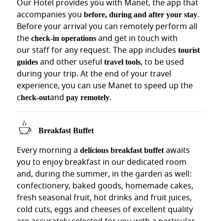
Check-in dalle 14:00, check-out entro le 11:00. Check-in antic
Our Hotel provides you with Manet, the app that
accompanies you
.
before, during and after your stay
PERCHÉ SCEGLIERE VILLA GRAZIOLI
Before your arrival you can remotely perform all
the
and get in touch with
check-in operations
HOTEL STORICO NEL QUARTIERE PIÙ ELEGAN
our staff for any request. The app includes
tourist
and other useful
, to be used
guides
travel tools
Villa Grazioli non è solo un hotel, ma un'esperienza autenti
during your trip. At the end of your travel
experience, you can use Manet to speed up the
POSIZIONE STRATEGICA PARIOLI
c
and
.
heck-out
pay remotely
Il quartiere Parioli rappresenta l'eccellenza residenziale ro
Breakfast Buffet
Raggiungere a piedi Villa Borghese e i suoi musei
Esplorare Villa Ada per jogging e passeggiate
Every morning a
awaits
delicious breakfast buffet
Accedere facilmente al centro storico con mezzi pubbl
you to enjoy breakfast in our dedicated room
Godervi la vera atmosfera romana lontano dal turism
and, during the summer, in the garden as well:
confectionery, baked goods, homemade cakes,
IDEALE PER
fresh seasonal fruit, hot drinks and fruit juices,
cold cuts, eggs and cheeses of excellent quality
Coppie Romantiche