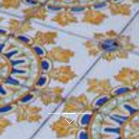
"Posizione perfetta per visitare Roma senza essere nel caos
— Maria S., Milano (Settembre 2024)
"Hotel elegante e curato nei dettagli. La camera era spazios
— John D., Londra (Ottobre 2024)
"Abbiamo apprezzato molto l'atmosfera tranquilla e il palaz
— Sophie L., Parigi (Agosto 2024)
DOMANDE FREQUENTI (FAQ)
VILLA GRAZIOLI È VICINO A VILLA BORGHESE
Sì, Villa Grazioli si trova a soli 1.11 km da Villa Borghese (
01
02
03
QUANTO COSTA UNA NOTTE A VILLA GRAZIOL